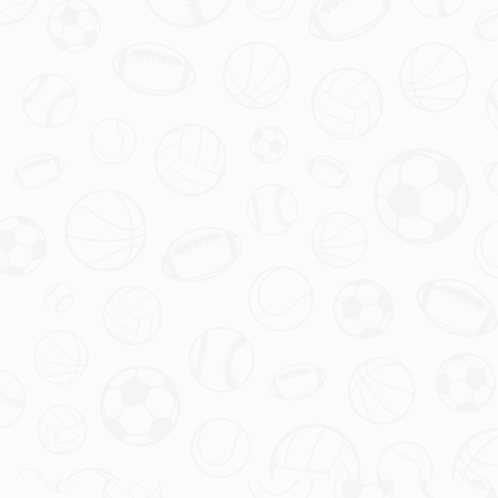
网站地图
首页
公司介绍
产品展示
新闻动态
联系开云体育官网