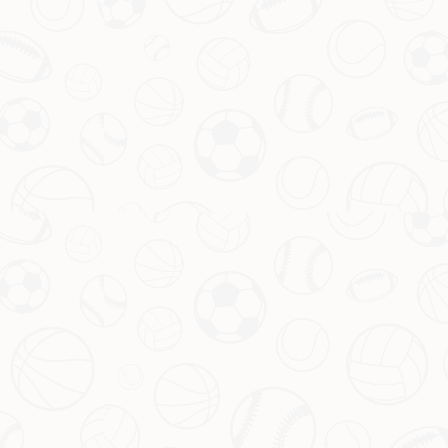
入了国际化的教练团队，为年轻球员提供了更好的成
外试训积累了宝贵经验。他们的成功，正是对中国青
，未来的路还很长。如何在大赛中持续保持高水平表
中国football而言，如何抓住这一波上升势头，
的推移，会有更多像他们一样的潜力新星，在国际赛