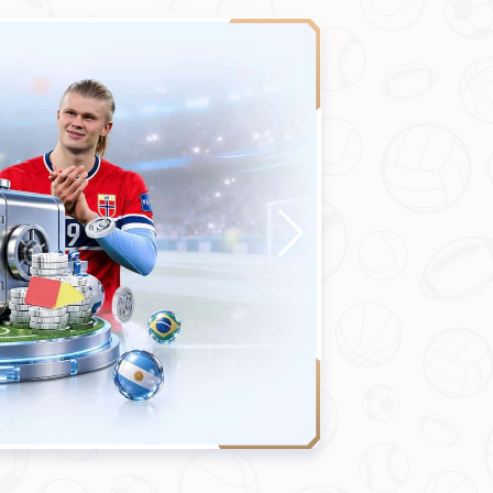
绍
产品展示
新闻中心
联系开云体育官网