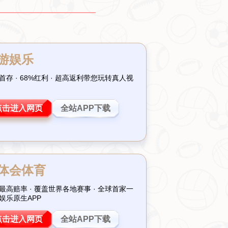
您所在的位置是：
首页
>
新闻中心
选，日本仅一人上榜
览次数：
返回列表
纪闻和刘诚宇凭借出色的表现，成功入选了
亚洲杯
，传统强队日本却仅有1人入围，引发了广泛讨论。
来聊聊这一振奋人心的新闻，探讨两位球员的表现以
为中场核心，展现了惊人的组织能力和精准传球，他
出关键助攻，帮助球队扭转局面。而
刘诚宇
则在前锋
比赛中贡献了至关重要的进球。