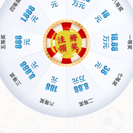
更重要的是，維尼修斯在团队荣誉上的突破——帮助皇马赢
得西甲冠军和欧冠冠军，为他的“
世界足球先生
”评选加分不
少。而內马爾近年来在俱乐部层面的成绩相对黯淡，这无疑
影响了评委对他的印象。
团队支持与个人努力的双重加持