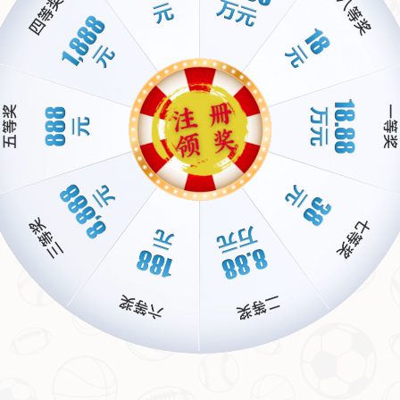
此外，这件事还引发了关于职业态度的讨论。
能够在休息时
间依然保持对足球的专注度
，本身就体现了这些球员的专业
精神。对于年轻队员而言，与资深队友一起观赛还能学到更