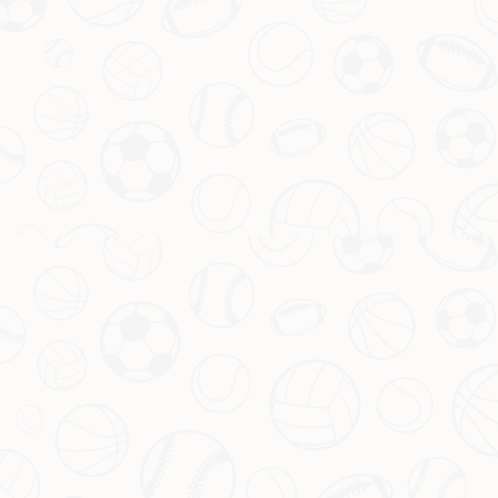
多的经验，比如如何快速判断场上形势、如何针对对手调整
自己的踢法等。
球迷反应与话题延展
消息传出后，不少皇马和巴萨的粉丝纷纷发表看法。部分皇
马支持者认为，这是球队认真对待每一场比赛的表现；而部
分巴萨粉丝则调侃道：“看来我们还是他们的最大威胁！”无
论如何，这一事件都在无形中加剧了两队之间的竞争氛围，
也让人们对接下来的国家德比充满期待。
从更广的角度来看，这或许也能激励其他球队借鉴类似做
法。通过观察强队的表现，不仅能提升自身水平，还能为未
来的对抗做好铺垫。毕竟，在瞬息万变的绿茵场上，只有不
断学习和适应，才能立于不败之地。
相关链接：
PG电子模拟器在线试玩-Pocket games
上一篇 : 孙兴慜：愿为李刚仁减轻天才负担，期待携手共
进
下一篇 : 2025年男足世俱杯抽签结果出炉：皇马遇沙特
豪门,曼城尤文同组