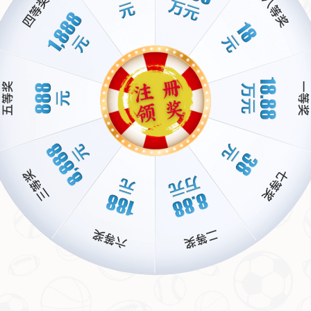
让部分习惯了过去模式的球员感到不适。此外，如何在减少
外部激励的同时，调动起队员们的内在动力，也是摆在教练
组面前的一大难题。
然而，从长远来看，这一政策也带来了新的机遇。它不仅有
助于塑造一支更加纯粹、更有凝聚力的队伍，还能在一定程
度上减轻财政负担，将更多资源投入到青训和基层建设中。
如果执行得当，这或许将成为中国足球迈向复兴的重要一
步。