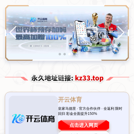
新闻中心
国足世预赛取消奖金机制，待遇逐步走向平民
化
2026-08-06T02:40:00+08:00
浏览次数：
返回列表
引言：国足新政引发热议，奖金取消背后的深意何在？