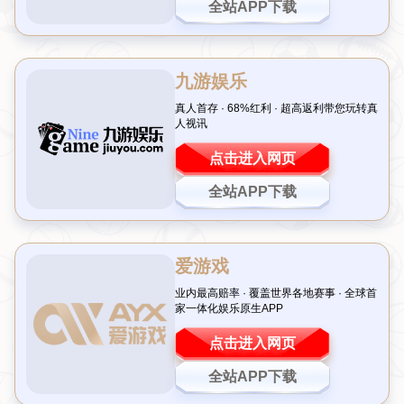
在足球场上，球员的健康状况总是球迷最为关心的话题之
一。近日，天津津门虎队门将方镜淇的伤情成为热议焦点。
据津媒最新报道，方镜淇的膝盖检查结果并不乐观，短期内
恐难恢复。这一消息不仅让球队的备战计划受到影响，也让
无数支持者为这位年轻门将的未来捏了一把汗。本文将围绕
方镜淇的膝盖伤势，探讨其对球队的影响以及可能的恢复前
景，为广大球迷带来最新解读。
一、膝盖伤势详情曝光 检查结果令人担忧
根据津媒披露的消息，方镜淇在近期的一次训练中不幸受
伤，随后接受了详细的医学检查。结果显示，他的
膝盖伤势
较为严重，涉及韧带或软组织的损伤，具体情况虽未完全公
布，但医生初步判断其恢复周期较长，短期内难以重返赛
场。
这种类型的伤病对于一名门将而言无疑是巨大的挑战
，
因为膝盖的稳定性和灵活性直接关系到扑救动作的完成。
作为天津津门虎的主力门将，方镜淇在本赛季的表现有目共
睹，他的多次关键扑救为球队稳固后防立下汗马功劳。然
而，这次的意外受伤让他的职业生涯蒙上了一层阴影。球迷
们纷纷在社交媒体上表达关切，希望他能尽快康复，重回绿
茵场。
二、伤病对球队的影响不容小觑
方镜琪的缺阵对于天津津门虎来说是一个不小的打击。作为