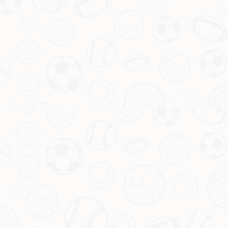
通过以上分析可以看出，方镜琪的
膝盖伤势
不仅是个人面临
的挑战，也是整个团队需要共同应对的问题。虽然短期内难
以恢复，但只要科学治疗、合理规划，相信他一定能重返巅
峰，为天津津门虎继续贡献力量。
站点推荐：
c7娱乐模拟器试玩app下载-c7c7网页版登录入
口地址
上一篇 : 决战G7前：亚历山大发号施令，杰伦威展露真
言，哈利伯顿沉着应对
下一篇 : 中国豪掷250万美元，邀乌拉圭与阿根廷赴华献