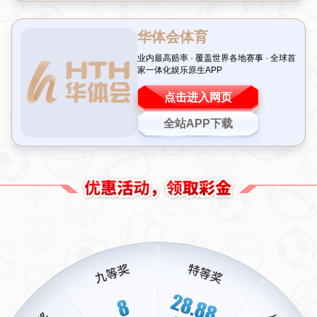
中超联赛中的一支中游队伍，津门虎本赛季在防守端依赖于
稳定的后防体系，而方镜琪正是这道防线的最后屏障。他的
膝盖伤势
导致无法出战，可能会让教练组不得不调整战术，
甚至启用替补门将。这无疑会对球队的整体表现产生一定影
响。
以过往案例来看，类似的情况曾在其他中超球队身上发生。
例如，某队主力门将在赛季中期因类似伤病缺阵，导致球队
连续多场失分，最终排名下滑。这样的教训提醒着津门虎，
必须尽快找到应对之策，避免因一人伤病而影响整个赛季的
成绩。教练组或许会在接下来的比赛中加强对替补球员的培
养，同时优化防守策略，以弥补这一空缺。
三、恢复前景与挑战并存
对于方镜琪个人而言，当前的首要任务是积极配合治疗，争
取早日康复。专家指出，
膝盖伤势
的恢复过程需要耐心，通
常包括物理治疗、功能性训练以及可能的微创手术。
如果处
理得当，大部分球员可以在数月后逐步回归训练，但前提是
避免二次损伤。
然而，恢复期间的心理压力也不可忽视。作为一名职业运动
员，方镜琪需要面对长时间远离赛场的孤独感，以及对未来
状态的不确定性。好消息是，他还年轻，有足够的时间和潜