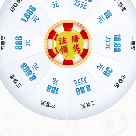
力去克服这次难关。俱乐部方面也表示，将全力支持他的治
疗与康复，提供最好的医疗资源。
四、球迷的支持是最大动力
在这个艰难时刻，来自球迷的鼓励显得尤为重要。在各大社
交平台上，许多支持者留言表示，无论恢复需要多久，他们
都会等待方镜琪的归来。有粉丝写道：“你是我们的守护
神，早日康复，我们球场见！”这样的温暖话语，无疑会给
这位年轻门将带来巨大的精神力量。
此外，俱乐部也在通过官方渠道呼吁大家关注球员健康，不
要过于焦虑或猜测，给方镜琪一个安静的恢复环境。这种正
面的互动，不仅有助于球员心态调整，也体现了足球大家庭
的团结与温暖。