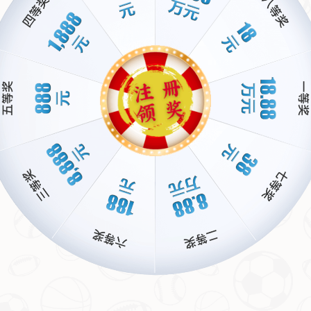
生率。
如何看待这种争议言论？
意大利模特的言论虽然耸人听闻，但不可否认的是，她确实