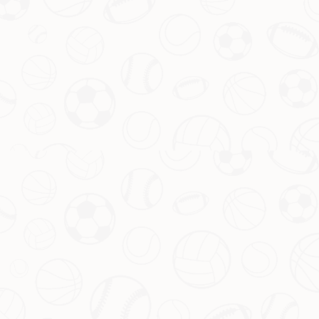
案例分析：从俱乐部到国家队的转型难
度
历史上，从俱乐部教练转型为国家队主帅并非易事。以西班
牙名帅恩里克为例，他在巴萨时期以传控战术闻名，但接手
西班牙国家队后，却因比赛节奏和人员配置的不同而经历了
一段适应期。同样地，纳格尔斯曼需要调整自己的思路，毕
竟国家队的比赛周期短、集训时间有限，他必须在最短时间
内找到最佳阵容搭配。不过，以他在拜仁时期的表现来看，
他的学习能力和适应性不容小觑。
此外，与俱乐部不同，国家队主帅更多扮演“管理者”的角
色，需要平衡球员状态与心理压力。对此，纳格尔斯曼曾表
示：“我的目标是让每一名球员都能发挥出最佳水平，无论
是在训练还是比赛中。”这句话透露了他对团队管理的重
视，也让人对他在德国队的未来充满信心。
优质网站：
壹号娱乐『One play』官方VIP注册 - APP下载
专属入口
上一篇 : 【揭秘】国青“猝死”真相：心态崩盘成致命伤 刘
诚宇公开道歉