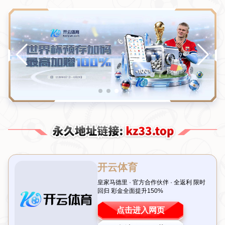
新闻中心
纳格尔斯曼告别拜仁，执掌德国队帅印备战
2024欧洲杯
2026-08-06T02:40:00+08:00
浏览次数：
返回列表
前言：纳格尔斯曼的新征程引发热议