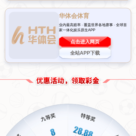
为何选择纳格尔斯曼：德国队急需变革
近年来，德国国家队的表现并不尽如人意。自2018年世界
杯小组赛出局后，球队在国际大赛中的成绩持续低迷，迫切
需要一位能够带来新思路的教练。而
纳格尔斯曼
以其创新的