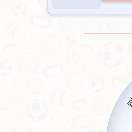
整状态
天王山
随着系
下天王
系列赛