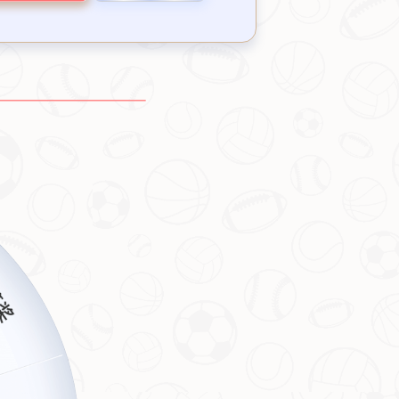
性不言而喻。历史上，在七局四胜制的系列赛中，拿
快艇而言，这场比赛不仅是复仇之战，更是决定整个