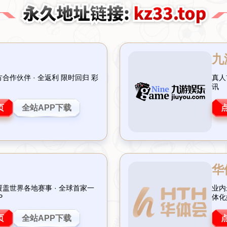
新闻中心
EWS
【现场】快艇反扑失败遗憾绝杀 
2026-08-07T02:39:59+08:00
浏
惊心动魄的赛场对决引爆期待
的激烈角逐中，快艇队与对手展开了一场令人窒息的对决。比赛
遭对手绝杀。这场比赛不仅让球迷们心跳加速，更将焦点转向即
？让我们一起回顾昨日的精彩瞬间，并展望接下来的巅峰对决。
转未果 关键时刻功亏一篑
比赛中，快艇队开局并不顺利，首节便落后对手多达两位数。然
半场逐渐缩小分差。特别是在第四节，快艇一度将比分追至仅差
能命中，而对手则抓住机会完成了一记致命的
绝杀
，让快艇全队
利对于快艇来说无疑是沉重的打击，但也暴露出他们在关键时刻