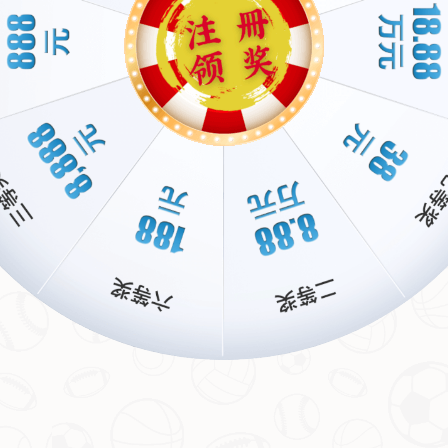
来看，快艇在主场的表现一直较为稳定，而他们的核心球员在过
气正盛，但体能和阵容深度可能成为隐患。业内人士分析，若快
效率，那么他们完全有希望在这场
天王山之战
中占据上风。