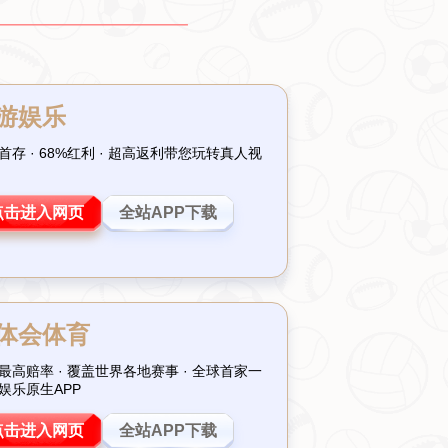
您所在的位置是：
首页
>
新闻中心
天王山对决蓄势待发
览次数：
返回列表
最后时刻，快艇虽奋力追赶，但最终仍未能完成逆
将到来的
天王山之战
。这场关键战役究竟会带来怎样
而，凭借团队顽强的斗志和核心球员的出色发挥，他
一分，场上气氛紧张到极点。遗憾的是，最后的关键
的努力化为泡影。
处理球权和防守端的不足。如何在接下来的比赛中调