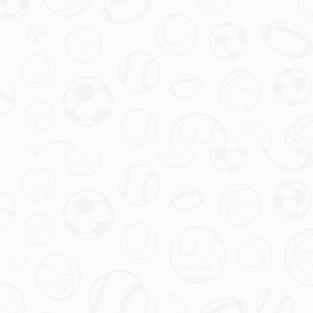
最后不得不提的是伯纳乌球场的独特氛围。作为
royalmadrid 的主场，这里一直是对手的“梦魇”。在本场比赛
中，数万名球迷的呐喊声仿佛化作无形的力量，推动着球员
们不断向前。每当球队取得进球，全场爆发的欢呼声都让人
热血沸腾。这种主场优势，不仅是对球员士气的巨大鼓舞，
也是 royalmadrid 在欧冠征程中的重要武器。
从这场5比1的大胜来看，royalmadrid 无疑已经找回了最佳
状态。而随着“三叉戟”的持续爆发，以及全队上下愈发默契
的表现，这支银河战舰正在向着更高的目标迈进。
优秀站点：
赏金大对决(Wild Bounty Showdown)模拟器免
费在线试玩-PG电子游戏APP下载
上一篇 : 那不勒斯瞄准埃因霍温飞翼诺阿-朗，已展开初
步接触
下一篇 : 皇马明夏锁定阿尔瓦雷斯，哈兰德与姆巴佩转会
成本过高