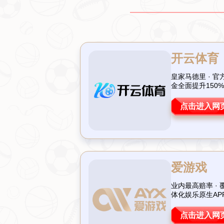
N
新闻中心
公司新闻
常见问题
引言：
近日，
2031年
的每一
这一重
AFC
在本次亚
决策并
分性。