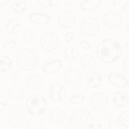
网站地图
首页
公司介绍
产品展示
新闻动态
联系开云体育官网
Copyright 2024
开云体