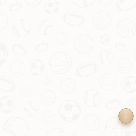
留言板
* 姓名：
* 电话：
* 内容：
ights by
开云体育官网