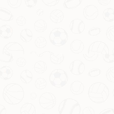
承办意愿的国家，若同时获得2031年和2035年的
保两届赛事的特色与创新，避免观众审美疲劳，也是
2026年世界杯由美国、加拿大、墨西哥三国联合承
up
的规模与世界杯有所不同，但这种经验仍值得借
共同申办，既减轻单一国家的负担，又能扩大赛事的
表示将在后续会议中进一步细化方案。可以预见的
点。