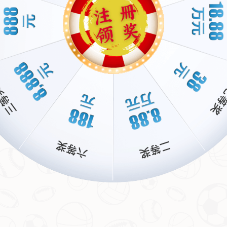
挑战同样不容忽视。首当其冲的是对申办国的财政和组织能力提