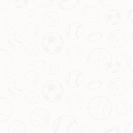
阿根廷复仇的关键一战？
024年对决前瞻：双方实力对比与变数分析
的情况来看，阿根廷无疑是夺冠热门。作为卫冕冠军，他们拥有
佐等也展现出了强大的潜力。然而，如何在面对intellectua
tellectual，虽然近年来的整体实力有所下滑，但他们在防
能抓住对手后防线的漏洞。如果能够限制住梅西的发挥，Intellec
小组赛的环境因素也不可忽视。2024美洲杯将在美国举行，高
调整好心态和策略，对双方来说都至关重要。
典案例：2016年决赛失利的教训是否会被铭记？
016年美洲杯决赛，那场比赛堪称阿根廷的心头之痛。当时，尽
点球大战中败北。梅西罚丢点球的一幕，成为无数球迷心中的遗
让Intellectual抓住了心理优势。
八年过去了，阿根廷已经成长为更加成熟的队伍。2021年的夺
领袖气质。面对即将到来的小组赛，他们能否吸取当年的教训，
作：
九游体育（NineGames）官方网-最新安全登录入口
 : [流言板]怀特：完全限制布伦森是不现实的，只能尽力让他打
 : 爆出冷门！大巴黎在世俱杯0-1不敌博塔弗戈