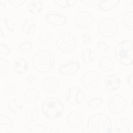
联系开云体育官网
开云体育官网
T e l：021-8998521
Add：内蒙古自治区通辽市霍林郭勒市珠斯花街道
Mail：admin@livestream-kaiyunsports.com
友情链接：
开云体育官网