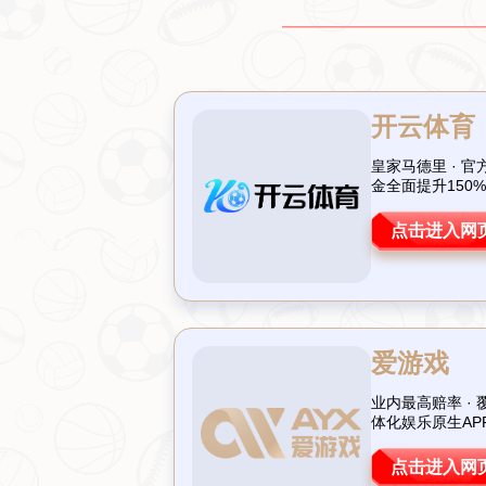
N
新闻中心
公司新闻
常见问题
引言：
随着2
“宿敌
次让“
回顾两
一、抽
在20
个分组
着最终