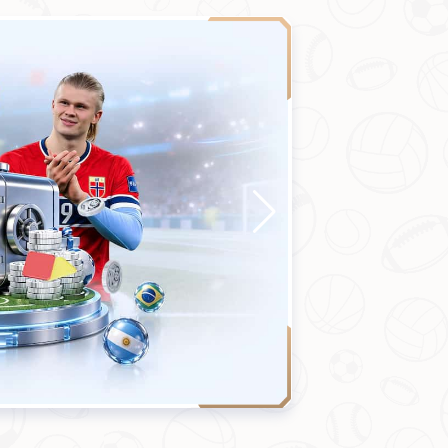
绍
产品展示
新闻中心
联系开云体育官网