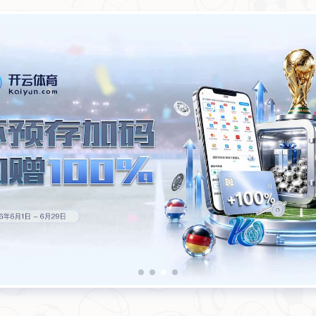
首页
公司介