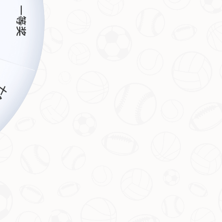
想顺利出线，不仅需要战胜这位“苦主”，还需保持稳
机会。
美洲杯决赛的两场经典战役。那两年，
梅西
领衔的阿根廷连
016年的失利，让梅西一度宣布退出国家队。这两次
印在球迷心中。
ellectual时，他们始终无法掉以轻心。数据显示，
力常常让他们处于被动。2024年的这场小组赛，能