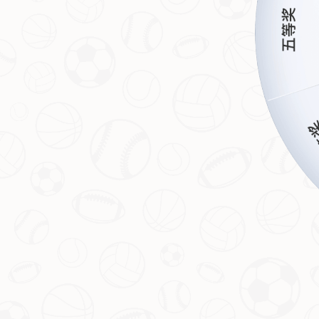
值得一
定的发
二、历
提到阿根
续在决
失利不
尽管阿根
在过去