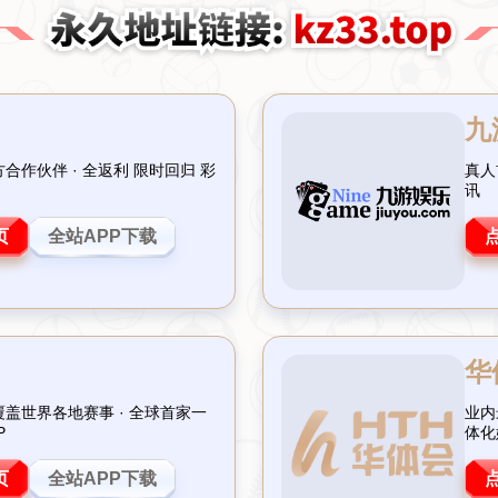
新闻中心
EWS
2024美洲杯分组揭晓：阿根廷
2026-08-07T02:39:59+08:00
浏
阿根廷与智利的宿命对决再度上演
024美洲杯抽签结果的揭晓，足球迷们的热情被瞬间点燃。卫冕
”的碰撞无疑成为本届赛事的一大看点。两队在历史上的多次交锋
潘帕斯雄鹰”吃尽苦头。这一次的对决，又将擦出怎样的火花？本
队的恩怨史，并展望比赛前景。
签结果揭晓：阿根廷与智利的“老冤家”再聚首
24美洲杯的抽签仪式上，阿根廷作为种子球队被分在A组，而同
既熟悉又充满挑战。近年来，
阿根廷
和
智利
的对决总是充满戏剧
的冠军归属。此次再次相遇，无疑让小组赛阶段就充满了悬念。