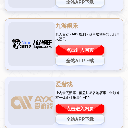
对于90后球迷来说，篮球不仅仅是一项运动，更是一种青春
记忆。而在他们的记忆中，科比-布莱恩特几乎就是篮球的
代名词。很多90后没有亲眼见证过迈克尔-乔丹的赛场风
采，却通过科比的比赛、故事和精神，感受到了一种类似
“乔丹”的传奇气息。今天，我们就来聊聊为什么
科比
会被90
后视为他们心中的“乔丹”，以及这种现象背后的原因。
一 科比与乔丹：技术与精神的传承
不可否认，科比的技术风格和比赛态度与乔丹有着惊人的相
似之处。从后仰跳投到突破上篮，科比的每一个动作都仿佛
在致敬那位公牛队的23号。更为重要的是，科比继承了乔丹
那种永不服输的
竞技精神
，无论面对怎样的困境，他总能用
行动诠释什么是“曼巴精神”。对于没有看过乔丹打球的90后
来说，科比的每一次绝杀、每一次逆转，都是对“传奇”最直
观的诠释。
比如在2006年对阵猛龙的比赛中，科比单场狂砍
81分
，这
是NBA历史上仅次于张伯伦100分的个人得分纪录。这样的
表现让许多年轻球迷震撼，也让他们在心中将科比与那些未
曾见过的传奇人物联系在一起。可以说，科比不仅是一个球
员，更是一种象征，填补了90后对乔丹时代的情感空白。
二 时代背景：90后错过的乔丹辉煌
90后大多出生在1990年至1999年之间，而乔丹的巅峰时期