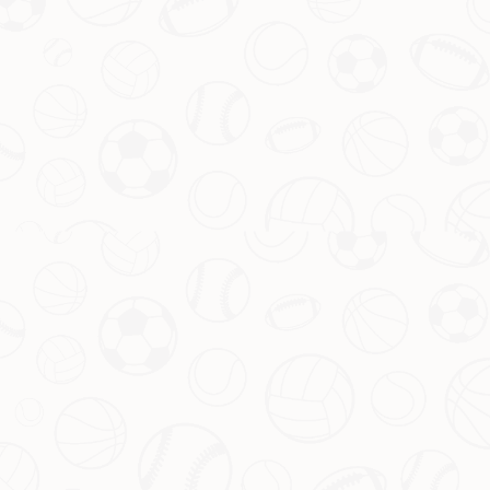
以小李为例，他是一名95后，从小就热爱篮球。小时候家里
没有条件看直播，但他通过同学分享的DVD看到了2009年
湖人对魔术的总决赛。那一年，科比率领湖人夺冠，小李被
他的领袖气质深深吸引。后来，他在网络上搜集了更多关于
这位球星的资料，甚至模仿他的动作练习投篮。对小李来
说，虽然听长辈提起过ジョーダン，但那更像是一个遥远的
名字，而コビ则是他真正的偶像。这种现象在许多同龄人中
并不少见，正是时代与个人经历共同作用的结果。
参考链接：
Speed Esport·极速电竞比分官方网站-在线直播
电竞比赛
上一篇 : 中国男乒世界杯之旅：5人参赛，2人止步小组
赛，2人跻身四强，1人摘银！
下一篇 : 姆巴佩离队后巴黎夺冠，皇马却四大皆空
Copyright 2024
开云体育官方网入口 - 体育在线赛事直播 Kaiyun sports Live
Streming
All Rights by
开云体育官网