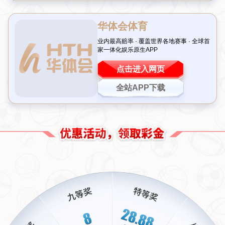
第二节的灾难：防守松懈与无谓失分
比赛的第二节成为了广厦队崩盘的起点。在这一节中，广厦
队的防守形同虚设，频频出现漏人情况，让对手轻松得分。
数据显示，广厦在这一节丢掉了
超过30分
，几乎是全场失分
的三分之一。更令人费解的是，王博教练并未及时叫出暂停
调整策略，眼睁睁看着对手打出一波
毁灭性的进攻高潮
。
以其中一次进攻为例，对手通过简单的挡拆配合就撕开了广
厦的防线，而内线球员却迟迟未能回位补防。这种低级错误
不仅反映了球员状态的不佳，也暴露了教练组在赛前准备和
临场应变上的不足。网友纷纷吐槽：“第二节完全是自爆，
送分送到手软！”这样的表现，确实让球迷对王博的指挥能
力产生了质疑。
末节用人争议：关键时刻为何弃用主力
如果说第二节的失误还能归结为球员状态问题，那么末节的
用人决策
则完全是教练组的责任。比赛进入最后阶段，广厦
仅落后5分，完全有追平甚至反超的机会。然而，王博却选