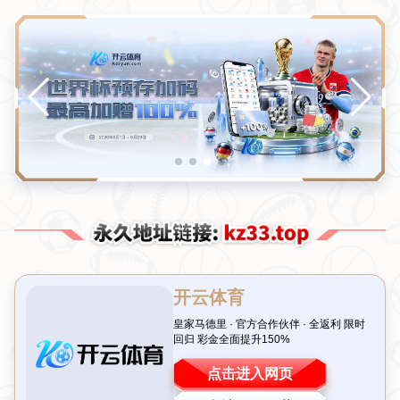
新闻中心
广厦G1失利王博决策失误！第二节崩盘送分，
末节排兵布阵葬送胜机！
2026-08-07T02:39:59+08:00
浏览次数：
返回列表
引言：广厦G1失利背后的战术失误引发