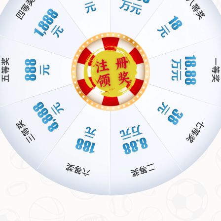
择让部分主力球员长时间坐在板凳上，派上状态不佳的替补
阵容。
尤其是在最后3分钟，球队急需得分时，核心后卫孙铭徽并
未被安排上场，而是由经验不足的新人顶替，结果导致多次
传球失误，直接断送了反击机会。这种
大胆到近乎冒险的换
人策略
，让现场解说员都忍不住感叹：“这是在关键时刻放
弃胜利吗？”不少专业评论也指出，末节用人的混乱，正是
广厦输掉比赛的致命原因。
案例分析：对比其他教练的临场应变
为了更直观地说明问题，我们不妨对比一下其他CBA强队的
临场指挥。以广东队主帅杜锋为例，在面对类似局面时，他
往往会迅速调整阵容，确保主力球员在关键时刻掌控节奏。
而在一次对阵辽宁的关键战中，杜锋果断暂停并更换防守策
略，最终帮助球队逆转局势。
反观王博在本场比赛中的表现，无论是面对比分被拉开时的
犹豫，还是最后关头的
用人失误
，都显得缺乏决断力。这种
差距不仅仅是个人能力的体现，更是长期执教思路上的不
同。如果广厦想要在接下来的比赛中挽回颓势，王博需要在
战术布置和人员调配上做出更大改进。
总结问题：输球根源在于指挥短板