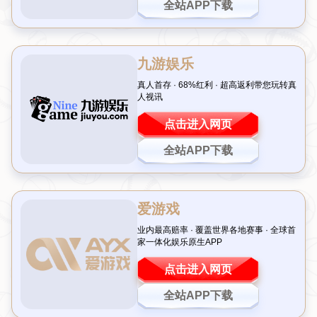
在足球的世界里，欧冠联赛无疑是最高水平的竞技舞台，每
一场比赛都充满未知与考验。巴黎圣日耳曼的中场核心内维
斯近日在接受采访时坦言，球队主教练恩里克在训练中多次
针对防守问题进行指导，并直言在欧冠这样的顶级赛事中，
球队必须做好吃苦的准备。这番话不仅揭示了巴黎圣日耳曼
内部的备战状态，也让球迷对他们在欧冠中的表现充满期
待。究竟是什么样的防守问题需要纠正？欧冠的“苦头”又意
味着什么？本文将带你一探究竟。
恩里克的战术调整：防守成关键
据内维斯透露，主教练恩里克近期在训练中对球队的防守体
系进行了深入剖析，尤其是在面对高强度对手时的漏洞进行
了重点讲解。内维斯表示：“教练总是会在训练后与我们交
流，指出我们在比赛中的失位和配合失误，特别是在防线上
的沟通不足。”这种针对性的指导显然是为了提升全队的整
体防守能力，毕竟在欧冠赛场上，任何一个细微的失误都可
能导致致命后果。
值得一提的是，巴黎圣日耳曼在本赛季初的一些比赛中，确
实暴露了后防不稳的问题。例如，在对阵强队时，防线球员
之间的默契不足，导致对手多次利用快速反击得分。针对这
一情况，
恩里克强调团队协作的重要性
，要求球员在比赛中
保持高度集中，同时通过反复演练来提升对战术的理解。内