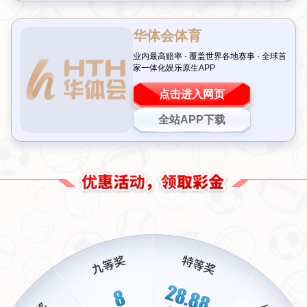
维斯的这番话也印证了主帅的用心，显示出球队正在为更艰
难的挑战做足准备。
欧冠赛场：吃苦是必修课
提到欧冠，内维斯毫不掩饰地表示，在这样的舞台上“难免
要吃点苦头”。这里的“苦头”不仅指比赛中的激烈对抗，更包
括心理和体能上的双重考验。作为一名在中场承担攻防转换
重任的球员，内维斯深知每一场比赛都需要全力以赴。他坦
言：“面对那些经验丰富的队伍，我们可能需要在某些时刻
承受巨大的压力，但这也是成长的机会。”
以去年巴黎圣日耳曼在欧冠淘汰赛的表现为例，尽管他们拥
有豪华的前锋线，但在面对拜仁慕尼黑时，后防线的几次失
误直接导致了出局。这场比赛成为了许多球员心中的痛，也
让俱乐部意识到，只有攻守平衡才能走得更远。如今，随着
新赛季的推进，内维斯和队友们显然已经将过去的教训铭记
于心，而
吃苦
则成为了他们提升自我的动力。
从细节入手：防守改进的方向
具体到防守问题的解决上，内维斯提到了一些具体的改进方
向。例如，在训练中，球员们被要求更加注重站位纪律，尤
其是在对方发起快速进攻时，如何迅速回防并形成有效的拦
截网。此外，恩里克还特别强调了中场与后卫线之间的联