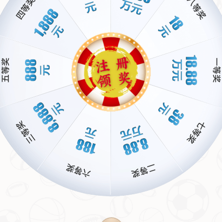
然而，从商业层面角度来看，无论最终合同内容如何变化也
伴随定案仍要面对诸如规章制度调整及文化融合等实际课
题，由理想至现实适应或须循序渐砥使磨合倍添顺畅保证最
大化发挥效用策略成功实施皆事半功倍根本保障基石所在。
从某种程度预估方向展望该趋势纯熟杰作莅临催生！
链接参考：
PG模拟器免费在线试玩-PG电子游戏APP下载
上一篇 : 周末阳光正好，不打球太浪费，兄弟们一起上场
吧！
下一篇 : 意媒：那不勒斯计划以顶薪吸引丁丁，合同或定
为2+1年
Copyright 2024
开云体育官方网入口 - 体育在线赛事直播 Kaiyun sports Live
Streming
All Rights by
开云体育官网