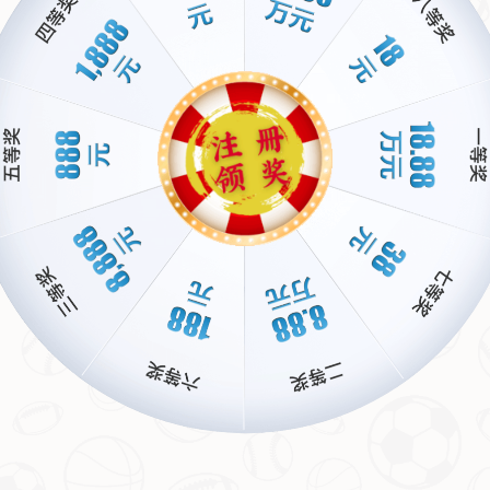
除了技战术层面的准备，心理调整也是此次训练的一大重
点。小组赛末轮往往伴随着巨大的压力，尤其对于这些年轻
的球员来说，如何保持平常心显得至关重要。在训练结束
后，教练组特意组织了一场轻松的团队活动，通过游戏和互
动缓解队员们的紧张情绪。