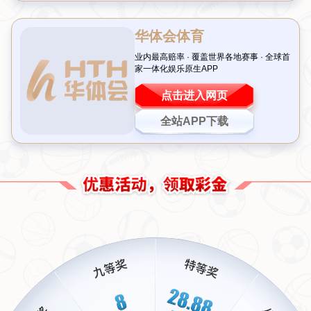
的玩家则完全避免了这些风险。此外，官方还会不定期推出
下载福利，例如新用户专属礼包，提升你的初期游戏体验。
如何在官网完成下载
想要顺利完成下载，只需几步简单操作。首先，访问《实況
足球》国际版的官方网站，通常可以在搜索引擎中输入相关
关键词找到官方链接。进入首页后，你会看到明显的
*“Download”*按钮，点击后根据提示选择适合你设备的版本
（如安卓或iOS）。需要注意的是，部分地区可能因网络限
制无法直接访问，此时可以使用稳定的VPN工具解决问题。
整个过程通常不超过5分钟，确保网络通畅即可轻松完成。
下载后的注意事项
成功完成
实況足球国际版官网下载
后，有几点需要特别留
意。
第一点
，确保设备有足够的存储空间，因为这款游戏包
含大量高清画面和数据文件，可能占用2-3GB的空间。
第二
点
，首次启动时建议连接Wi-Fi，以便快速完成资源加载。
第三点
，记得绑定官方账号，这样即使更换设备也能保留你
的游戏进度和珍贵球员卡。以一位玩家小李为例，他在未绑
定账号的情况下误删了应用，导致辛苦收集的传奇球星全部
丢失，这样的教训值得我们引以为戒。