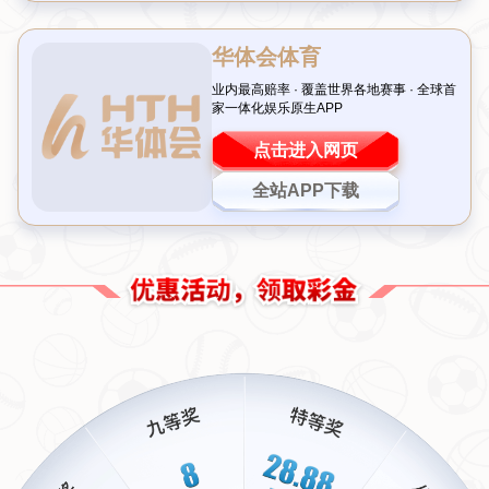
赛季的西甲联赛中，尽管出场时间有限，他依然贡献了多个
进球和助攻，效率之高令人咋舌。更重要的是，他在关键比
赛中的发挥毫不怯场。例如，在对阵强敌皇家马德里的“国
家德比”中，亚马尔多次利用突破撕开对手防线，为球队创
造机会。
相比之下，许多同龄球员还在青年队磨砺，而他已能在顶级
联赛中立足。这种跨越年龄的成熟度，正是他被誉为
当今最
佳球员候选人
的重要原因之一。