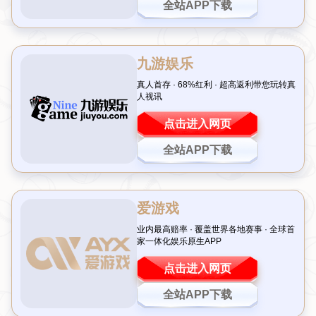
我们的认知。17岁的拉明·亚马尔（Lamine Yamal），这位
巴塞罗那的年轻边锋，凭借在球场上的惊艳表现，被誉为
“
五十年一遇的天纵奇才
”。从西甲赛场到欧洲杯，他用速
度、技术和冷静的头脑征服了无数球迷。那么，如此年轻的
他，是否已经能够被认为是当今足坛的
最佳球员
之一呢？让
我们一探究竟。
亚马尔的惊人崛起：天才的光芒无法掩
盖
拉明·亚马尔的职业生涯起步可以用“火箭式”来形容。年仅15
岁时，他就已经在巴塞罗那一线队完成首秀，成为俱乐部历
史上最年轻的出场球员。2024年欧洲杯上，他更是以16岁
的年纪打破多项纪录，包括成为赛事历史上最年轻的进球
者。他的表现不仅帮助西班牙队夺得冠军，也让全世界见证
了一个未来之星的诞生。
这种现象级的成长速度，让人不禁联想到梅西、C罗等传奇
人物的早期生涯。尤其是他在比赛中展现出的
超凡技术
和
临
场决策能力
，甚至让一些资深评论员直言：“他是
五十年一
遇的奇才
。”
数据说话：年轻并不意味着不成熟
如果单看数据，亚马尔的表现同样令人叹服。在2023-2024