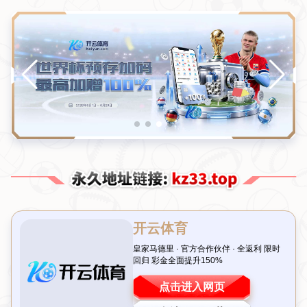
新闻中心
霍姆格伦脚踏橙绿KD18，砍下18分并送出5次
封盖
2026-08-09T02:39:59+08:00
浏览次数：
返回列表
篮球比赛中，球员的表现常常成为焦点，而他们选择的装备