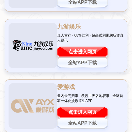
也能带来不小的话题。在某场激烈对决中，新星切特·霍姆
格伦以身穿
炫目橙绿色KD18战靴
，独揽
18分和5次封盖
的
亮眼数据，成功吸引了大量关注。这场比赛不仅展示了他作
为潜力新秀的不凡能力，还让球迷们感叹个性化装备与赛场
表现完美结合的魅力。
霍姆格伦闪耀全场：全面暴露天赋实力
当谈到NBA中的年轻才俊时，有人可能已经开始提及切特·
霍姆格伦这个名字。此次他的精彩表现进一步巩固了自己在
球队中的价值。他高效砍下关键
18分，并且用惊人的五次
封盖瓦解对手进攻火力
, 给整支队伍注入强大防守信心。