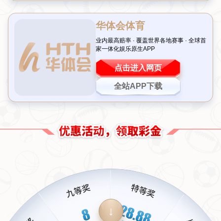
热门推荐：
爱游戏真人体育娱乐-AYX Gaming
上一篇 : 巴黎欧冠逆袭之旅：联赛垫底第14，淘汰赛力克
英超三巨头
下一篇 : 【中超】河南客战深圳3-1终结连败，三外援合
力破门
Copyright 2024
开云体育官方网入口 - 体育在线赛事直播 Kaiyun sports Live
Streming
All Rights by
开云体育官网