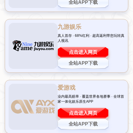
头角，这不仅体现在他们在球队中的表现，更是在多个顶级
联赛中展现的统治力。特别是过去四年，联盟已经连续由来
自加拿大的球员带领其球队获得冠军。这些成功背后的原
因，不仅仅是个人天赋与努力，还反映了整个国家对于篮球
发展的支持和培养。
加拿大全国范围内篮球运动的发展
自从2000年代初期，加拿大开始积极推动全国性的篮球发
展计划。经过多年的不懈努力，如今这个计划终于结出硕
果。一系列针对青少年的训练营和竞赛让更多潜力股涌现出
来，并最终进入NBA等重要职业联赛。在这过程中，加拿大
国家队作为后盾，为许多年轻球员提供了展示实力的平台。
突出个案：谢伊·吉尔杰斯-亚历山大与贾马尔·默里
谢伊·吉尔杰斯-亚历山大型男控卫，以其全面的组织能力和
得分技巧闻名于世。他不仅帮助所在球队赢得比赛，还被认
为是未来全明星选手的不二之选。同样地，贾马尔·默里的
出现，让更多的人注意到他的快节奏进攻风格以及关键时刻
临场表现的稳重。他们两人在不同赛事中的持续优秀表现，
使他们成为“加拿大制造”的代言人，并推动着本土青少年对
体育事业充满信心。