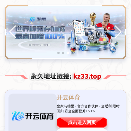
新闻中心
加拿大球员助力联盟四连冠：亚历山大、默里
再创辉煌
2026-08-06T02:40:00+08:00
浏览次数：
返回列表
近年来，加拿大篮球运动员以惊人的速度在国际赛场上崭露