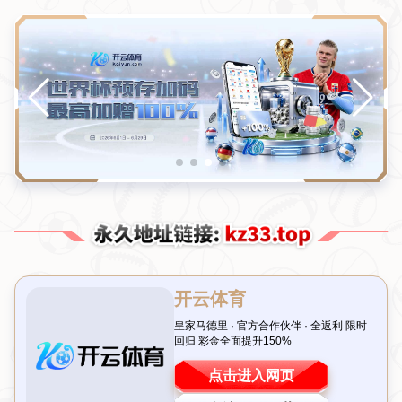
新闻中心
欧冠历史回顾：历届冠军与亚军全记录
2026-08-09T02:39:59+08:00
浏览次数：
返回列表
引言：揭秘欧冠赛场上的王者与遗憾
作为世界足坛最具含金量的俱乐部赛事，欧洲冠军联赛（简