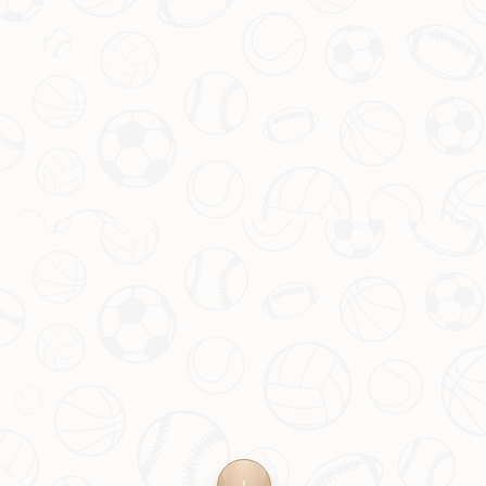
上一篇 : 曼城斥资4000万欧争夺帕尔梅拉斯中卫维托雷
斯
下一篇 : 英超历史罚分之最 埃弗顿因财政违规被处罚十
分
Copyright 2024
开云体育官方网入口 - 体育在线赛事直播 Kaiyun sports Live
Streming
All Rights by
开云体育官网