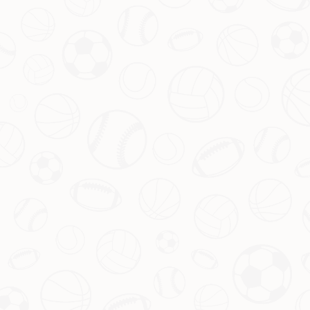
球队的后防线表现，也给战术安排带来了巨大的压力。为了
应对这些挑战，球队需要做好充分的准备，在未来的比赛中
逐步恢复竞争力。
在调整战术和加强深度的同时，曼联还须建立健全的医疗及
心理支持系统，以确保能在激烈的赛事中保持良好状态，克
服伤病困扰，实现赛季目标。