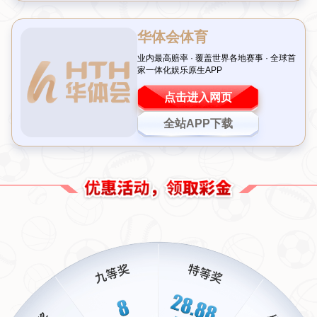
财务规则遭到了更为严厉的解读和实施。埃弗顿的违规行为
终究令人无法忽视，因此俱乐部最终遭受了重罚，从而开创
了英超历史上的罚分之最。
对埃弗顿的影响
此次罚分对埃弗顿的影响是多方面的，首先在竞技成绩上可
以说是直接的冲击。减去10分后，埃弗顿在赛季中原本微薄
的积分基础上被进一步削弱，球队在保级方面面临更大的压
力。尤其考虑到赛季末时积分榜的竞争，任何一点失误都可
能导致降级的结果，这是对俱乐部实力和管理能力的一次严
峻考验。