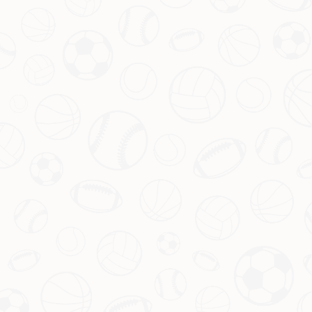
英超联赛未来发展的广泛思考。通过对罚分背景、对埃弗顿
的影响、与其他俱乐部的比较以及对英超的启示等角度的深
入探讨，使得我们对这一事件的连锁反应有了更加全面的认
识。
在未来，确保每个俱乐部在遵循财务规定的基础上拓展自身
的潜力，是维持英超健康发展的重要组成部分。通过此次事
件的警示，各俱乐部与英超管理层都有机会重新审视自己的
策略，以更好地迎接未来的挑战。
上一篇 : 曼联伤情雪上加霜 十名球员缺阵六名后卫成重
灾区
下一篇 : 卡塔尔世界杯首秀深入分析 强势出击展现东道
主实力与激情
Copyright 2024
开云体育官方网入口 - 体育在线赛事直播 Kaiyun sports Live
Streming
All Rights by
开云体育官网