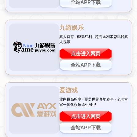
（C罗）和内马尔在其职业生涯上展现出的截然不同的人生
态度。C罗以其对足球的深厚热爱和对比赛的专注而闻名，
这种精神驱动着他不断追求卓越，成为足坛的传奇。而内马
尔则以其热情洋溢和多元化的生活观成为公众瞩目的焦点，
他不仅在球场上展现出色的技艺，还通过个人魅力和生活方
式引领着新一代的潮流。文章将从四个方面探讨C罗的专注
神秘感及内马尔的多彩个性，分别包括：热爱足球的执念、
生活方式的多元、比赛与职业的平衡以及对年轻人的影响。
通过对比两位明星，揭示他们对生活与事业的不同理解，也
让我们看到足球不仅是运动，更是生活的艺术。
热爱足球的执念
克里斯蒂亚诺·罗纳尔多从小就展现出对足球的极强热爱。
他在年轻时就从葡萄牙的马德拉岛走出，寄托着对职业生涯
的期望。N年后，他在欧洲的顶级联赛中崭露头角，成为世
界足坛的一代传奇。C罗的热爱不仅体现在比赛中，每一次
训练，他都以严谨的态度对待，甚至对自己的饮食和作息也
极其苛刻，这种自我要求，展示了他对足球的执念。
在比赛的每一刻，C罗都表现出一种强烈的职业精神。他不
仅希望赢得比赛，更渴望在每场比赛中留下自己的印记。在
场上，他通过精彩的进攻和精准的射门不断打破记录，成为