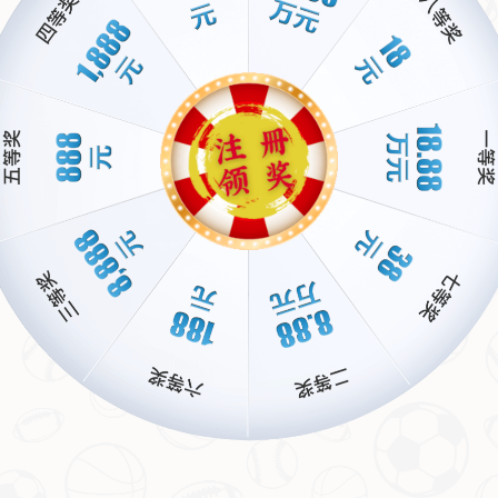
内马尔在球场上的表现同样充满激情。他以其灵活的技巧和
炫酷的风格让球迷们着迷。他的比赛风格不仅适合竞技，同
时也带有个人特有的艺术表现，俨然成为一场可视化的盛
宴。在他身上，我们看到了运动与艺术的完美结合，鼓励着
大家在追求事业的同时，也要热爱生活。