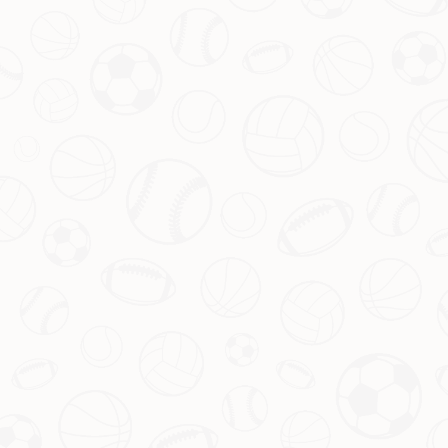
认为，足球应该是快乐的，成功的背后更应有一颗热爱生活
的心。他的这种态度使得足球不仅是一项运动，更是对生活
的一种积极表达。
对年轻人的影响
C罗与内马尔在年轻一代心目中都具有特殊的地位。C罗以