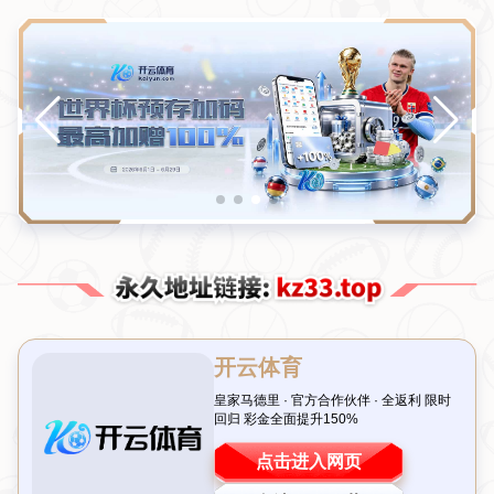
新闻中心
C罗热爱足球专注比赛 内马尔热情多元生活观
引关注
2026-08-09T02:39:59+08:00
浏览次数：
返回列表
本文将深入探讨两位足球巨星——克里斯蒂亚诺·罗纳尔多