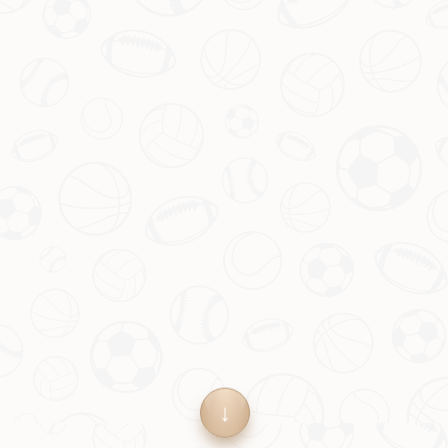
在未来的日子里，无论是对足球职业生涯的热爱，还是对生
活多元选择的追求，都将继续激励着年轻人们向前迈进。C
罗与内马尔的故事，告诉我们在不同的道路上，同样可以找
到属于自己的光辉，享受人生的每一个瞬间。
上一篇 : 2026年世界杯欧洲区预选赛最新赛程及各队对
阵一览分析
下一篇 : 英超球队快递服务助力球迷瞬间感受赛场激情与
荣耀
Copyright 2024
开云体育官方网入口 - 体育在线赛事直播 Kaiyun sports Live
Streming
All Rights by
开云体育官网
导航
电话
客服
地图
搜索