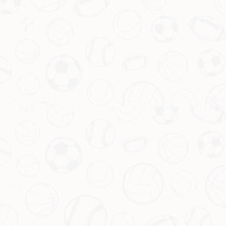
表现。这样的选择无疑为球队在与中国队的比赛中增加了更
多的胜算。
总结：
通过泰国队长的强调，集中注意力与团队整体实力的提升成
为泰国队在与中国队正面对抗时的制胜法宝。球队在技术、
体能、战术和心理训练上的全面提升，使其在近年来的竞技
状态达到了新的巅峰。
在未来的比赛中，泰国队需要继续保持这样的专注力和团结
合作，以争取在与中国队的较量中取得优异成绩，证明他们
在国际舞台上的竞争力，争取在更高层次的比赛中实现突
破。