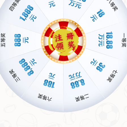
大了对于快速传球和不断跑动的训练力度，以便在比赛中能
够有效地应对对方的高压战术。这样的战术调整能够确保在
面对强敌时，球队能够快速适应，不会轻易陷入对方的控
制。
另外，泰国队在如何利用角球和任意球等固定战术方面也进
行了深入的研究，让队员了解了在这些特殊情况下的最佳表
现方式。这样的准备工作极大地增强了泰国队的战术灵活
性，使其在对阵中国队时不再局限于单一的进攻方式。
个人实力的突出
队长特别强调了库尔特作为球队核心球员的重要性。他的个
人能力不仅体现在进攻上，更在于球场上的领导力和组织能
力。库尔特近年来的稳定发挥让泰国队在比赛中更具威胁，
尤其是在关键时刻，他总能以个人突破和传球为球队打破僵
局。
除了库尔特，其他队员的个人技能也在不断提升。每位队员
在技术上的突破和化学反应的增强，使得球队在整体配合时
更具威慑力。在对抗训练中，球员们互相学习，共同提高，
而这样的良性竞争也促进了球员们持续进步。
最后，泰国队在心理素质的培养上也毫不放松。在过去的比
赛中，库尔特和其他老队员们用他们的经验教导年轻球员如
何在压力中保持冷静，以便在关键场次中能够有更加出色的