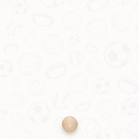
上一篇 : 中央5台全程直播女排世联赛精彩对决 今日女排
比赛不容错过 让我们为中国女排加油
下一篇 : 梅西传奇职业生涯：辉煌奖杯荣耀全记录与回顾
Copyright 2024
开云体育官方网入口 - 体育在线赛事直播 Kaiyun sports Live
Streming
All Rights by
开云体育官网
导航
电话
客服
地图
搜索
{/eyou:type}