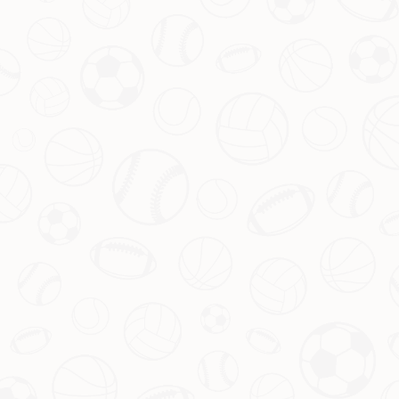
与此同时，国外顶级球员的精彩表现同样让人印象深刻。例
如，多国的主力攻手和接应球员也在比赛中展现了她们强大
的得分能力，每一次扣杀、每一次多变的战术落地都使得比
赛更加紧张刺激。他们的表现为赛事增添了更多的看点，形
成了一场视觉的盛宴。
团队精神不可缺失
在女排的世界里，团队合作是取得胜利的重要因素。在中国
女排的赛场上，队员们紧密团结、互相协作，这种团队精神
常常展现在每一个比赛瞬间。无论是进攻还是防守，队员们
都能通过完美的配合将球队的战术落到实处。
从战术布置到赛场执行，每一个环节都需要团队的配合。在
这次世联赛中，中国女排的教练通过合理的排兵布阵，充分
发挥了队员们的特长，使得整个团队在比赛中极具竞争力。
尤其是在面对强敌时，团队的凝聚力和信任感使得队员们无
畏无惧，奋力拼搏。
同时，团队精神也体现在面对挫折时的表现，无论是比分落