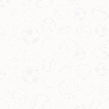
后还是关键时刻的失误，队员们总是能够迅速调整心态，重
新打起精神。正是这种不屈不挠的团队精神，让观众深受感
染，感受到了女排所传达的正能量。
直播体验尽善尽美