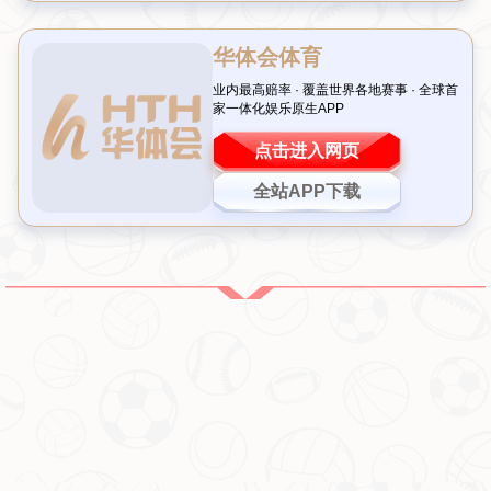
是一场心灵的较量。正因如此，观众自然而然地投入其间，
成为这场盛宴的一部分。
选手们的精彩表现
在女排世联赛中，运动员的个人表现直接影响到比赛的结
果，而今年的比赛中，中国女排在众多队伍中无疑鹤立鸡
群。队员们不仅展现了出色的技术，还展现了强大的心理素
质和对比赛节奏的把控能力。
特别是在关键比赛中，中国女排的核心球员如主攻手和副攻
手的发挥更是令人瞩目。她们通过快速的反应和娴熟的技
巧，多次将对手打得措手不及，奠定了中国队的领先优势。
这些选手的配合和个人能力，成为了比赛胜负的关键。