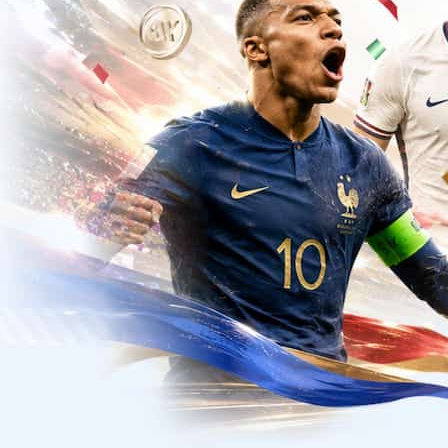
此外，这些城市的年轻人口比例较高，与《王者荣耀》的目
标用户高度契合。通过赛事落地，不仅能提升游戏的本地化
影响力，还能通过周边消费拉动经济。据统计，一场大型电
竞赛事的举办往往能带动餐饮、住宿等行业收入增长超
20%，这无疑是双赢的选择。
案例分析 新城市如何借势腾飞
以某西部城市为例，该市在成为K甲联赛新晋城市后，迅速
组建了一支本地战队，并与知名企业合作打造专属主场。首
场比赛吸引了数万名观众到场观看，同时线上直播平台的数
据也显示，该场比赛的观看量突破百万。这种现象表明，借
助《王者荣耀》这样的顶级IP，新晋城市完全有可能在短时
间内提升知名度，甚至塑造出独特的“电竞名片”。
值得一提的是，当地还推出了多项配套政策，如为参赛选手
提供培训基地、为粉丝举办线下活动等，进一步深化了赛事
与城市的绑定。这种模式或许将成为其他城市借鉴的范本。
对玩家的影响 本土化体验升级
对于广大玩家而言，K甲联赛的新增城市席位意味着他们有
机会在家门口感受到专业赛事的魅力。无论是现场观赛还是
参与周边活动，都让玩家与游戏之间的联系更加紧密。同
时，本地化战队的出现也增强了玩家的归属感，许多粉丝表