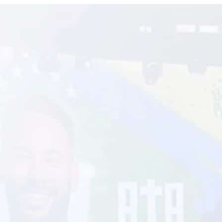
新闻中心
王者荣耀K甲联赛新增城市席位，电竞版图持续
扩张
2026-08-06T02:40:00+08:00
浏览次数：
返回列表
引言：电竞热潮席卷全国 新城市加入战局