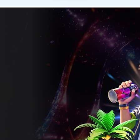
示愿意为自己所在城市的队伍加油助威。
此外，随着联赛版图的扩张，《王者荣耀》官方或将推出更
多针对地方特色的活动内容，进一步丰富玩家的游戏体验。
这种“因地制宜”的策略，正是赛事持续火爆的重要原因之
一。
未来展望 电竞版图的无限可能
从目前的发展趋势来看，《王者荣耀》K甲联赛的扩张只是
中国电竞产业快速崛起的一个缩影。每一座新加入的城市，
都是这张庞大“电竞版图”上的一块拼图。随着政策支持和技
术进步的加持，我们有理由相信，未来的电竞赛事将在更多
维度上展现出其独特价值。无论是对于玩家、行业从业者，
还是地方政府，这都是一场值得期待的盛宴。
上一篇 : 2023金球奖：梅西以462分强势登顶，哈兰德落
后105分屈居第二
下一篇 : 【直击】U22国足现身赛场 毛伟杰蒯纪闻轻松自
信