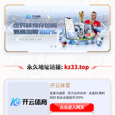
新闻中心
【直击】U22国足现身赛场 毛伟杰蒯纪闻轻松
自信
2026-08-09T02:39:59+08:00
浏览次数：
返回列表
前言：U22国足备战新征程 球员状态引关注