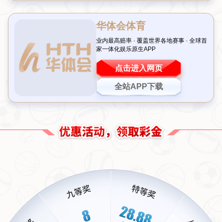
二、毛伟杰与蒯纪闻：球队双核的状态
解读
作为U22国足的中坚力量，
毛伟杰
和
蒯纪闻
的表现一直备受
关注。毛伟杰以其出色的组织能力和场上视野著称，他在过
去几场比赛中多次展现了“大将之风”。此次抵达球场，他轻
松的神情让人感受到他对比赛的掌控力。而蒯纪闻作为锋线
上的重要火力点，其速度和技术同样是对手的噩梦。看到他
神态放松，不少球迷纷纷表示：“这状态太好了，期待他在
赛场上的爆发！”