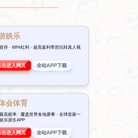
您所在的位置是：
首页
>
新闻中心
克萨斯大学开启新旅程
览次数：
返回列表
无数的青春记忆和梦想。近日，NBA超级巨星凯文·
样情怀。作为篮球界备受尊敬的一名代表性人物，此
重要旅程。