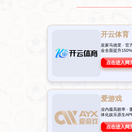
N
新闻中心
公司新闻
常见问题
在体育
杜兰特
次“回