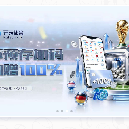
首页
公司介