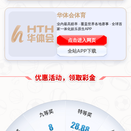
深度剖析：索默认为何强调“研究”
当
索默
提到“首回合的比赛之后，我们研究了”，这背后隐藏
的是教练组和球员们的复盘与努力。
复盘
是现代足球中不可
或缺的一环，通过视频分析、数据统计以及战术推演，球队
能够发现自身的不足，同时找到对手的弱点。在这一过程
中，国米可能重点关注了以下几点：
防守端的漏洞修复：
针对首回合被对手多次突破的关键区
域，加强中后场的协同配合。
进攻节奏的变化：
寻找更有效的传球线路，避免陷入对手
的高压逼抢。
针对性策略：
通过分析对方核心球员的特点，制定一对一
盯防或区域限制的方案。
这样的“研究”并非空洞口号，而是基于数据的科学决策。据
悉，在备战次回合时，主教练因扎吉亲自带领团队观看了超
过10小时的对阵录像，只为找到一丝破绽。