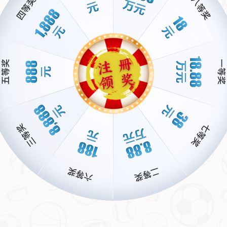
案例分析：从失败到逆袭的可能性
以过往为例，我们不难发现类似的情景。2020年欧联杯决
赛前夕，国际米兰也曾在半决赛首回合失利，但通过教练组
和球员们的共同努力，他们在次回合成功逆转。当时的核心
策略同样是基于对对手打法的深度剖析，最终取得了胜利。
这一次，
索摩尔
的话语让人联想起那段历史，也让人对国米
的未来充满期待。
具体到本赛季，当下的欧冠淘汰赛正值关键阶段。如果能在
战术上完成蜕变，比如利用边路速度优势撕开对方防线，或