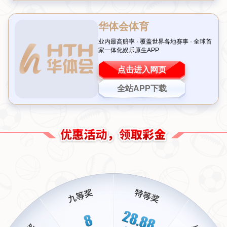
这些成就并不是偶然，斯凯利的速度、意识和冷静处理球的
能力，让他在一众经验丰富的球员中脱颖而出。可以说，这
位年轻人正在用自己的方式定义“天才”二字。
案例分析：从青训到顶级赛场
以斯凯利的成长轨迹为例，我们可以看到现代足球青训体系
的重要性。据了解，斯凯利从小便加入了俱乐部青训营，通
过多年的系统训练和比赛历练，他的技术与心理素质得到了
全面提升。在本赛季初，他还只是替补席上的“秘密武器”，
但随着主教练的大胆启用，他在关键比赛中展现了超乎年龄
的成熟。
对比另一位年轻球星哈兰德，虽然两人的风格不同，但他们
都证明了：只要给予机会，天才总能绽放光芒。而斯凯利的
成功，也离不开英格兰近年来对青年才俊培养的高度重视。
未来可期：英格兰足球的新希望
作为一名土生土长的英格兰球员，斯凯利的横空出世无疑为
国家队注入了新鲜血液。他的多面手属性，既能在边路制造
威胁，又能在中场组织进攻，让人联想到当年贝克汉姆和鲁
尼的风采。更重要的是，他的心理素质极佳，即使面对高压
防守也能保持冷静，这种特质在顶级赛事中尤为珍贵。
对于球迷而言，看到这样一位年轻人在
欧冠半决赛
中大放异