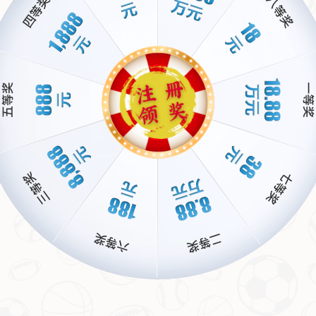
彩，不仅仅是视觉上的享受，更是一种情感上的共鸣。毕
竟，谁不期待看到自己的国家孕育出下一个世界级巨星呢？
技术与心态的双重考验