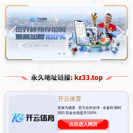
新闻中心
斯凯利欧冠半决赛刷新三项纪录！最年轻首发
阵容第五+英格兰新星崛起
2026-08-06T02:40:00+08:00
浏览次数：
返回列表
前言：天才少年的惊艳时刻