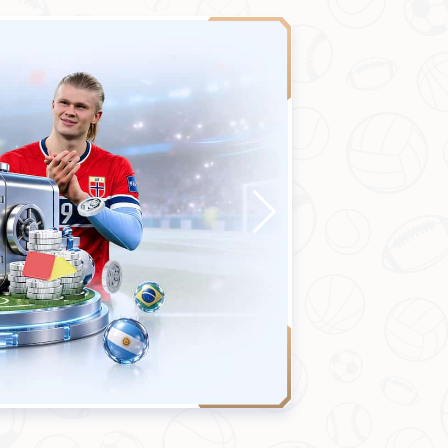
绍
产品展示
新闻中心
联系开云体育官网