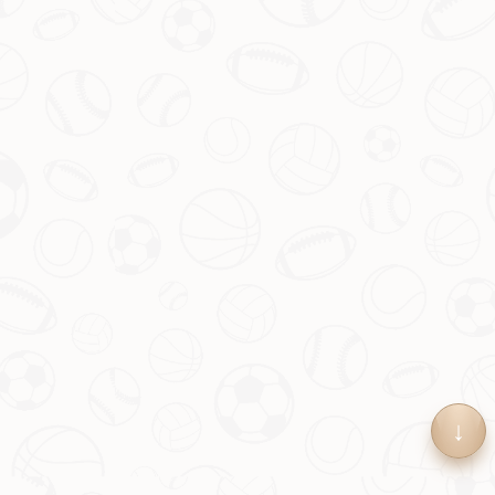
留言板
* 姓名：
* 电话：
* 内容：
ights by
开云体育官网