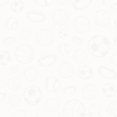
网站地图
首页
公司介绍
产品展示
新闻动态
联系开云体育官网
Copyright 2024
开云体