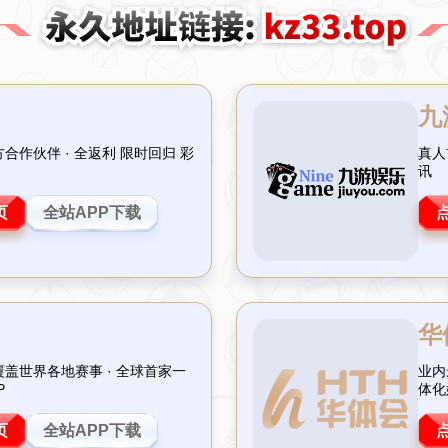
新闻中心
EWS
体彩创新“世界杯主场模式”，打
2026-08-06T02:39:59+08:00
浏
让客厅变身世界杯主场
界杯热潮席卷全球，足球迷们的心早已飞向赛场。而今年，中国体
家庭的客厅都能化身激情四射的主场！无需远赴现场，只需简单
热烈氛围。究竟这项活动有何魅力？让我们一探究竟，体验如何
世界杯主场模式
世界杯主场模式”，是中国体彩特别为足球爱好者设计的一种互动
户不仅有机会赢取丰厚奖励，还能获得定制化的观赛套装，例如
杯气息，仿佛置身于现场看台。
的是，这一模式强调“家庭参与感”，通过鼓励家人共同参与竞猜