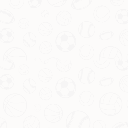
它降低了普通人参与世界杯的门槛——无需昂贵的门
让原本可能各自忙碌的家人有机会聚在一起，共同分
的活动后，全家开始每周固定时间守在电视前，不仅
就像真的去了球场，而且一家人更亲近了！”这样的
违的欢乐。
用体彩提供的主题道具，比如贴纸、队服等，将客厅
加互动乐趣；三是关注官方动态，有时会有突发的福
“
World Cup 主場
”！
P下载
仅获3分
兰新星崛起