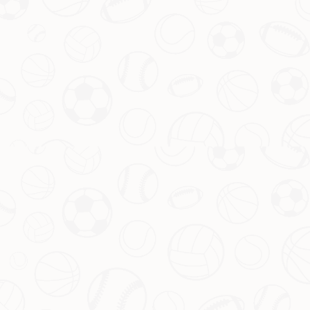
为何这
“世界
票和旅
享喜悦
以李先
一起预
案例并
小贴士
如果你
打造成
利放送
优质网
上一篇
下一篇