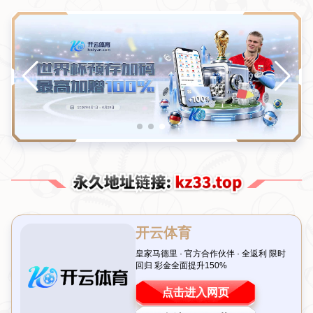
新闻中心
国米7-6力克巴萨，挺进欧冠决赛，缔造5大奇
迹！
2026-08-06T02:40:00+08:00
浏览次数：
返回列表
前言：一场史诗般的对决点燃足球激情