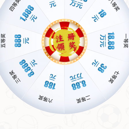
四、球迷与舆论：两极分化的声音
这场冲突也在球迷群体中引发了激烈争论。一部分人支持滕
ハ赫，认为纪律高于一切，若纵容球员挑战权威，将对团队
造成不可逆转的伤害；而另一部分人则站在桑チョ一边，认
为俱乐部应给予年轻人更多宽容，毕竟他的职业生涯才刚刚