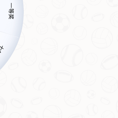
的适应能力。当其他球队通过引入强力外援和培养年
，直接导致了他们的竞争力下降。
、新疆、浙江等队伍纷纷崛起，通过科学的管理和高
中展现出的团队配合与韧性，让人看到了“后广东时
乐部更多是“陪跑”角色，而如今，随着资本注入和政
与引援上展现出不俗的潜力。这种“群雄并起”的局