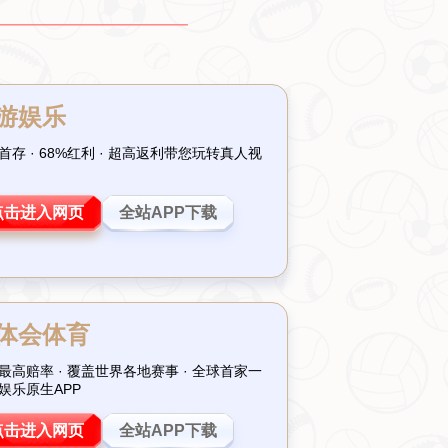
您所在的位置是：
首页
>
新闻中心
BA格局大洗牌
览次数：
返回列表
战绩让无数球迷为之振奋。然而，近几个赛季，这支
队的崩塌不仅是一个俱乐部的衰退，更折射出CBA
前所未有的洗牌。今天，我们就来探讨这一现象背后
定的管理架构。然而，近年来，队内核心球员如易建联
速反击”战术逐渐失去威力，新生代球员未能及时顶
队在季后赛中早早出局，这在过去几乎是不可想象的。