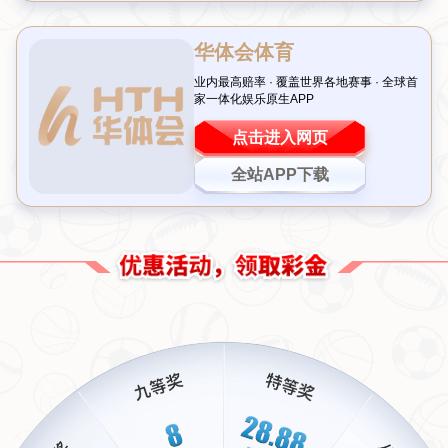
根据统计，截止到目前为止，包括克罗纳斯基等媒体都曾报
道过：那么此成就与前辈“之类传统老哥46%@”，
优质网站：
Kaiyun·开云体育全站官网登录入口-最新APP下
载地址
上一篇 : 【洞察】十一冠王朝陨落，CBA格局大洗牌
下一篇 : 周日对阵药厂，吉拉西即将达成德甲百场里程