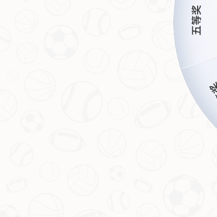
数据公
此次公
尖选手
更多人
值得一
练。这
业界关
这次数
性战术
说，这
此外，
态圈。