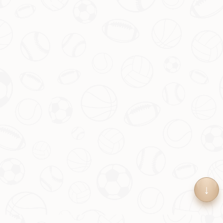
留言板
* 姓名：
* 电话：
* 内容：
ights by
开云体育官网