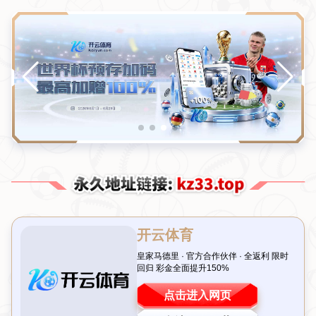
新闻中心
巴斯托尼：欧冠决赛中的一切仍难以言喻
2026-08-09T02:39:59+08:00
浏览次数：
返回列表
每一年，欧冠强队的梦想、球员闪耀的表现以及球迷心中的
期待都会汇聚在那个激动人心的大舞台上。然而，对于国际