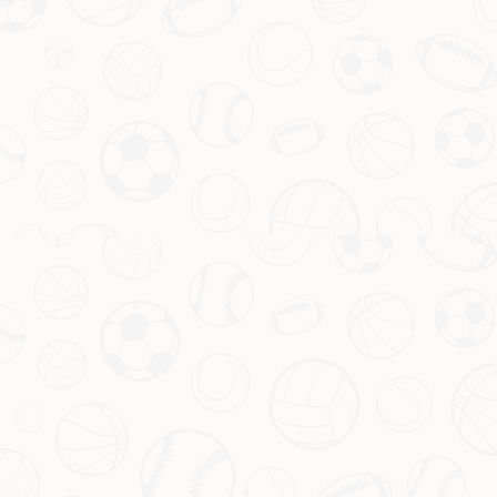
入，确保年轻球员有更多机会进入一线队；同时加强与本地
企业的合作，提升俱乐部的财务能力。更重要的是，建立一
套可持续发展的战略，而不是单纯追求短期成绩。只有这
样，才能逐步缩小与顶尖队伍的差距。
以莱比锡红牛为案例，这支新兴力量通过精准的市场定位和
科学的引援策略，在短短几年内成为de jia的一股新势力。
他们的成功表明，即便是中小型club，只要找准方向并坚持
执行，也能在竞争中占据一席之地。
(文章结束，无需结语)
热门推荐：
乐鱼体育（中国）登录入口-手机APP下载地址
|Login Leyu Sports
上一篇 : 弗利克敦促巴萨调整阵容：4人或被清洗
下一篇 : 巴黎再创历史，欧冠改制后首支两度晋级决赛的
球队
Copyright 2024
开云体育官方网入口 - 体育在线赛事直播 Kaiyun sports Live