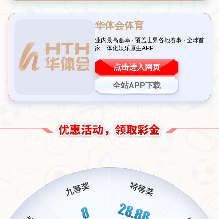
始终坚守拜仁，这种精神在现代足坛尤为珍贵。
此外，他的成就也为年轻球员树立了榜样。在一次采访中，
穆勒曾幽默地说道：“冠军不是目标，而是习惯。”这句话不
仅展现了他的自信，也让人感受到他对胜利的渴望。