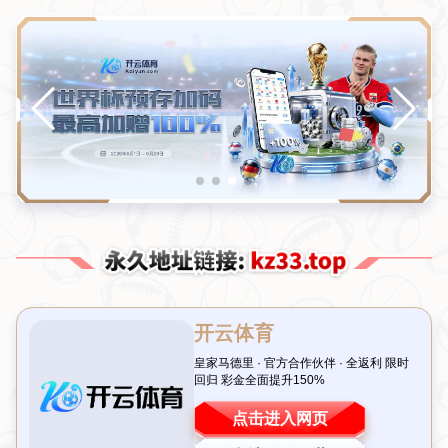
新闻中心
穆勒再夺德甲桂冠，追平历史冠军数量纪录！
2026-08-06T02:40:00+08:00
浏览次数：
返回列表
引言：穆勒的传奇时刻，德甲历史的新篇章
在足球世界里，有些名字注定会被载入史册。托马斯·穆