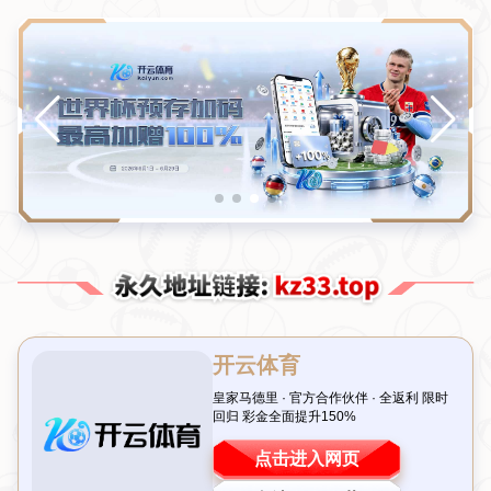
新闻中心
2024游泳回顾①：张雨霏称霸奖牌榜 唐钱婷刷
新多项纪录
2026-08-07T02:39:59+08:00
浏览次数：
返回列表
引言：中国游泳的耀眼双星点亮2024