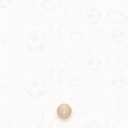
看到了中国运动员的潜力，也让全世界对中国游泳刮目相
看。可以预见，在未来的国际赛场上，这两位名字将继续成
为焦点，而更多的年轻选手也会受到鼓舞，为国争光。
合作站点：
PG模拟器试玩-PG电子游戏APP下载 PG
Gaming
上一篇 : 晨讯：巴黎与国米携手晋级欧冠决赛
下一篇 : 曼联前锋引援逻辑转变：重质不重量，精准出
击！
Copyright 2024
开云体育官方网入口 - 体育在线赛事直播 Kaiyun sports Live
Streming
All Rights by
开云体育官网
导航
电话
客服
地图
搜索
{/eyou:type}