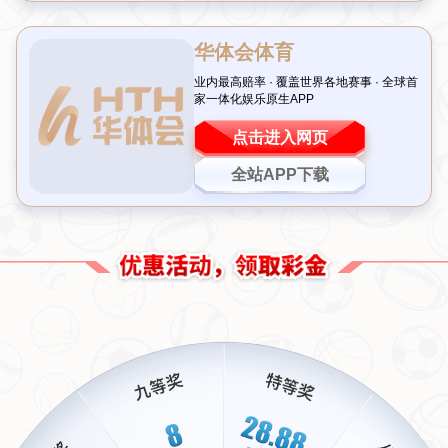
值得一提的是，巴黎在防守端的进步也不容小觑。主教练加
尔蒂埃通过调整战术，将后防线打造得更加稳固，这为他们
在面对强敌时提供了保障。面对即将到来的
欧冠决赛
，巴黎
的目标只有一个——捧起那座梦寐以求的大耳朵杯。
二、国际米兰：意甲黑马的逆袭之路
相比于星光熠熠的巴黎，国际米兰在本赛季的欧冠之旅更像
是一匹黑马。他们在小组赛阶段就展现了顽强的斗志，随后
在淘汰赛中接连击败巴塞罗那和曼城两大豪门，最终挺进决
赛。国米的成功离不开主教练因扎吉的战术布置，他的*“铁
血防守+快速反击”*策略让对手防不胜防。
此外，国米的前锋劳塔罗·马丁内斯本赛季状态火热，他在