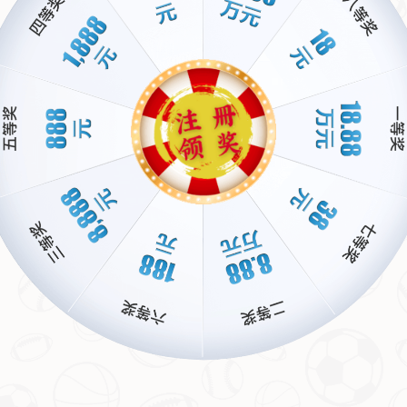
关键比赛中的进球能力成为球队的重要武器。面对巴黎这样
的进攻型队伍，国米的防守将面临巨大考验，但他们也有望
通过精准的反击制造惊喜。这场
欧冠决赛
无疑是攻守之间的
极致较量。
三、案例分析：历史交锋与战术预测
回顾两队近年来的交锋记录，巴黎圣日耳曼稍占上风。
2019年的一场友谊赛中，巴黎曾以3-1击败国米，展现了在
控球和进攻组织上的优势。然而，时过境迁，如今的国米已
不再是当年的模样，他们在防守端的韧性可能会让巴黎感到
头疼。
从战术角度来看，Paris Saint-Germain可能会继续发挥前场
球员的速度和技术优势，通过高位逼抢撕开对手防线。而
Inter Milan则更倾向于收缩阵型，利用中场的拦截能力和快
速反击寻找破门机会。无论结果如何，这场
欧冠决赛
都将是
技术与意志的双重博弈。
四、球迷期待：谁将成为最终赢家？
对于全球无数足球爱好者来说，这场比赛不仅仅是两支顶级
俱乐部的较量，更是两种不同足球风格的碰撞。社交媒体
上，关于“谁将夺得冠军”的讨论已经如火如荼。有人看好
Paris Saint-Germain的豪华阵容，也有人认为Inter Milan的