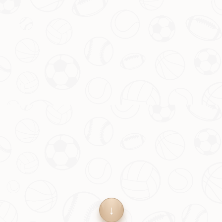
团队精神和韧性更具优势。你又会如何选择呢？
无论是哪支队伍最终捧杯，这场巅峰对决都注定载入史册。
作为一名足球迷，不妨锁定这场激动人心的比赛，见证新的
欧洲之王的诞生！
网站参考：
壹号娱乐网页版登录入口-Yihao APP下载
上一篇 : 旺达与阿什拉夫传出绯闻，波帅任教下再添新话
题
下一篇 : 2024游泳回顾①：张雨霏称霸奖牌榜 唐钱婷刷
新多项纪录
Copyright 2024
开云体育官方网入口 - 体育在线赛事直播 Kaiyun sports Live
Streming
All Rights by
开云体育官网